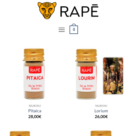
Saltar
al
contenido
0
NUKINI
NUKINI
Pitaica
Lorium
28,00
€
26,00
€