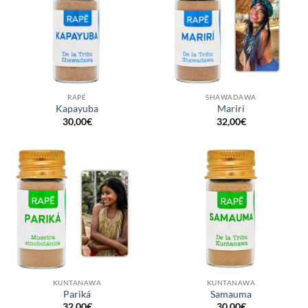
RAPÉ
SHAWADAWA
Kapayuba
Marirí
30,00
€
32,00
€
KUNTANAWA
KUNTANAWA
Pariká
Samauma
32,00
€
30,00
€