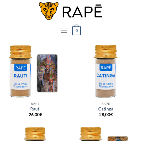
Saltar
al
contenido
0
RAPÉ
RAPÉ
Rauti
Catinga
26,00
€
28,00
€